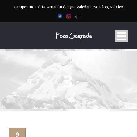
Campesinos # 10, Amatlán de Quetzalcóatl, Morelos, México
3
9