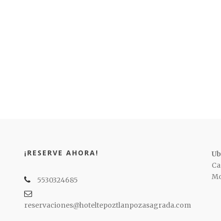
¡RESERVE AHORA!
Ub
Ca
Mo
5530324685
reservaciones@hoteltepoztlanpozasagrada.com