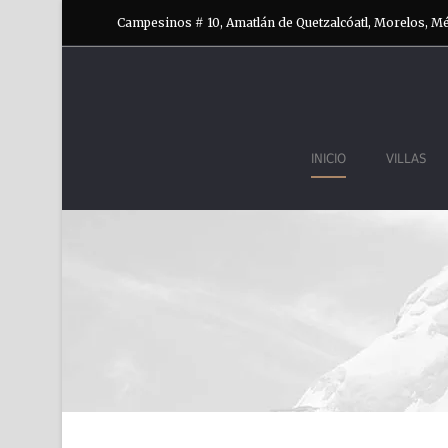
Campesinos # 10, Amatlán de Quetzalcóatl, Morelos, M
INICIO
VILLAS