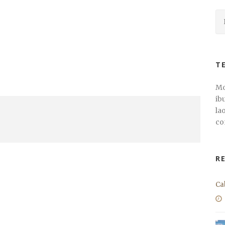
T
Mo
ib
la
co
R
Ca