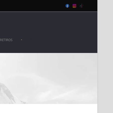
•
 RETIROS