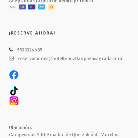
Aceptamos tarjeta de débito y crédito
¡RESERVE AHORA!
5530324685
reservaciones@hoteltepoztlanpozasagrada.com
Ubicación:
Campesinos # 10, Amatlán de Quetzalcóatl, Morelos,