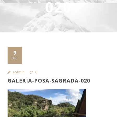
020
9
DIC
zadmin
0
GALERIA-POSA-SAGRADA-020